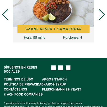
CARNE ASADA Y CAMARONES
Hora
: 55 mins
Porciones
: 4
SÍGUENOS EN REDES
SOCIALES
TÉRMINOS DE USO
ARGO® STARCH
POLÍTICA DE PRIVACIDAD
KARO® SYRUP
CONTÁCTENOS
FLEISCHMANN’S® YEAST
© ACH FOOD COMPANIES
*La evidencia científica muy limitada y preliminar sugiere que comer
aproximadamente 1 cucharada (16 gramos) diaria de aceite de maíz puede reducir el