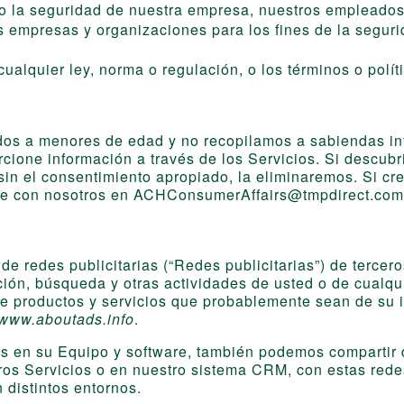
 o la seguridad de nuestra empresa, nuestros empleados,
s empresas y organizaciones para los fines de la segurid
ualquier ley, norma o regulación, o los términos o polít
gidos a menores de edad y no recopilamos a sabiendas 
rcione información a través de los Servicios. Si descub
in el consentimiento apropiado, la eliminaremos. Si cr
e con nosotros en
ACHConsumerAffairs@tmpdirect.com
de redes publicitarias (“Redes publicitarias”) de terce
ción, búsqueda y otras actividades de usted o de cualq
 de productos y servicios que probablemente sean de su 
www.aboutads.info
.
ses en su Equipo y software, también podemos compartir 
ros Servicios o en nuestro sistema CRM, con estas redes 
n distintos entornos.