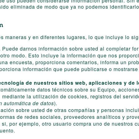
o de uso pueden considerarse información personal. Sin
 sido eliminada de modo que ya no podemos identificarl
n
 maneras y en diferentes lugares, lo que incluye lo sig
.
Puede darnos información sobre usted al completar for
e otro modo. Esto incluye la información que nos propor
una encuesta, proporciona comentarios, informa un prob
oporciona información que puede publicarse o mostrarse 
nología de nuestros sitios web, aplicaciones y de l
utomáticamente datos técnicos sobre su Equipo, accione
mediante la utilización de cookies, registros del servid
n automática de datos
).
ación sobre usted de otras compañías y personas inclui
taformas de redes sociales, proveedores analíticos y pr
 si, por ejemplo, otro usuario compra uno de nuestros 
cuento.