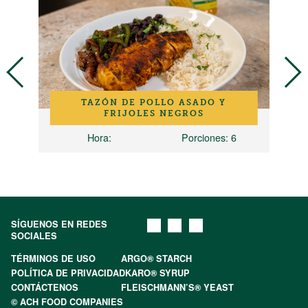
TAZÓN DE POLLO ASADO Y
E
FRIJOLES NEGROS
0
Hora
:
Porciones
: 6
SÍGUENOS EN REDES
SOCIALES
TÉRMINOS DE USO
ARGO® STARCH
POLÍTICA DE PRIVACIDAD
KARO® SYRUP
CONTÁCTENOS
FLEISCHMANN’S® YEAST
© ACH FOOD COMPANIES