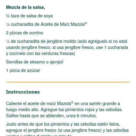
Mezcla de la salsa,
⅛ taza de salsa de soya
®
¼ cucharadita de Aceite de Maíz Mazola
2 pizcas de comino
¼ de cucharadita de jengibre molido (solo agréguelo si no está
usando jengibre fresco; si usa jengibre fresco, use 1 cucharada
y cocínelo con las verduras frescas)
Semillas de sésamo o ajonjolí
1 pizca de azúcar
Instrucciones
®
Caliente el aceite de maíz Mazola
en una sartén grande a
fuego medio alto. Agregue los pimientos rojos y las cebollas.
Saltee hasta que se ablanden, unos 6 minutos.
Justo antes de que los pimientos y las cebollas estén listos,
agregue el jengibre fresco (si usa jengibre fresco) y las cebollas
verdes y saltee durante un minuto.