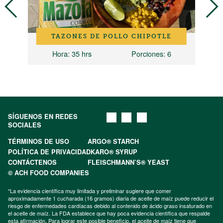
TAZONES DE POLLO CHIPOTLE
Hora
: 35 hrs
Porciones
: 6
SÍGUENOS EN REDES
SOCIALES
TÉRMINOS DE USO
ARGO® STARCH
POLÍTICA DE PRIVACIDAD
KARO® SYRUP
CONTÁCTENOS
FLEISCHMANN’S® YEAST
© ACH FOOD COMPANIES
*La evidencia científica muy limitada y preliminar sugiere que comer
aproximadamente 1 cucharada (16 gramos) diaria de aceite de maíz puede reducir el
riesgo de enfermedades cardíacas debido al contenido de ácido graso insaturado en
el aceite de maíz. La FDA establece que hay poca evidencia científica que respalde
esta afirmación. Para lograr este posible beneficio, el aceite de maíz tiene que