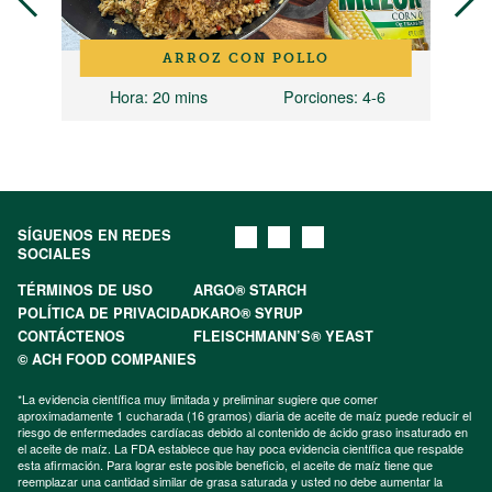
ARROZ CON POLLO
Hora
: 20 mins
Porciones
: 4-6
SÍGUENOS EN REDES
SOCIALES
TÉRMINOS DE USO
ARGO® STARCH
POLÍTICA DE PRIVACIDAD
KARO® SYRUP
CONTÁCTENOS
FLEISCHMANN’S® YEAST
© ACH FOOD COMPANIES
*La evidencia científica muy limitada y preliminar sugiere que comer
aproximadamente 1 cucharada (16 gramos) diaria de aceite de maíz puede reducir el
riesgo de enfermedades cardíacas debido al contenido de ácido graso insaturado en
el aceite de maíz. La FDA establece que hay poca evidencia científica que respalde
esta afirmación. Para lograr este posible beneficio, el aceite de maíz tiene que
reemplazar una cantidad similar de grasa saturada y usted no debe aumentar la