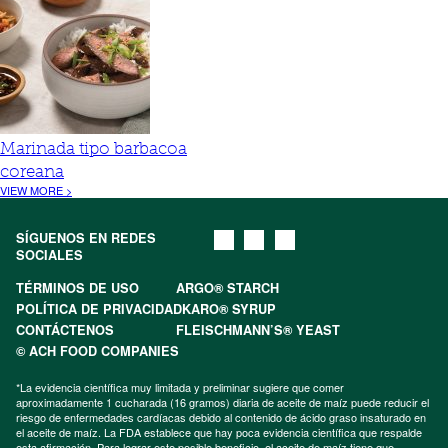
Marinada tipo barbacoa
coreana
VIEW MORE >
SÍGUENOS EN REDES
SOCIALES
TÉRMINOS DE USO
ARGO® STARCH
POLÍTICA DE PRIVACIDAD
KARO® SYRUP
CONTÁCTENOS
FLEISCHMANN’S® YEAST
© ACH FOOD COMPANIES
*La evidencia científica muy limitada y preliminar sugiere que comer
aproximadamente 1 cucharada (16 gramos) diaria de aceite de maíz puede reducir el
riesgo de enfermedades cardíacas debido al contenido de ácido graso insaturado en
el aceite de maíz. La FDA establece que hay poca evidencia científica que respalde
esta afirmación. Para lograr este posible beneficio, el aceite de maíz tiene que