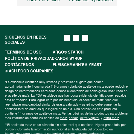
SÍGUENOS EN REDES
SOCIALES
TÉRMINOS DE USO
ARGO® STARCH
POLÍTICA DE PRIVACIDAD
KARO® SYRUP
CONTÁCTENOS
FLEISCHMANN’S® YEAST
© ACH FOOD COMPANIES
*La evidencia científica muy limitada y preliminar sugiere que comer
aproximadamente 1 cucharada (16 gramos) diaria de aceite de maíz puede reducir el
riesgo de enfermedades cardíacas debido al contenido de ácido graso insaturado en
el aceite de maíz. La FDA establece que hay poca evidencia científica que respalde
esta afirmación. Para lograr este posible beneficio, el aceite de maíz tiene que
reemplazar una cantidad similar de grasa saturada y usted no debe aumentar la
cantidad total de calorías que ingiere en un día. Una porción de este producto
contiene 14 gramos de aceite de maíz. Ver las páginas de los productos para obtener
más información sobre los aceites de
maíz
,
canola
,
extra vegetal
, y
extra maíz
.
**El aceite de maíz es un alimento sin colesterol que contiene 14g de grasa total por
porción. Consulte la información nutricional en la etiqueta del producto o en
Mazola.com para conocer el contenido de grasa y grasas saturadas.