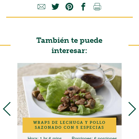
También te puede
interesar:
WRAPS DE LECHUGA Y POLLO
SAZONADO CON 5 ESPECIAS
Hora
: 1 hr 6 mins
Porciones
: 6 porciones