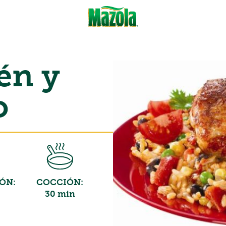
tén y
o
ÓN:
COCCIÓN:
30 min