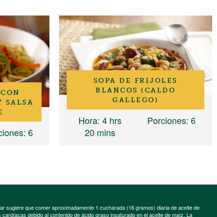
SOPA DE FRIJOLES
BLANCOS (CALDO
 CON
GALLEGO)
Y SALSA
E
Hora
: 4 hrs
Porciones
: 6
ciones
: 6
20 mins
minar sugiere que comer aproximadamente 1 cucharada (16 gramos) diaria de aceite de
cardíacas debido al contenido de ácido graso insaturado en el aceite de maíz. La