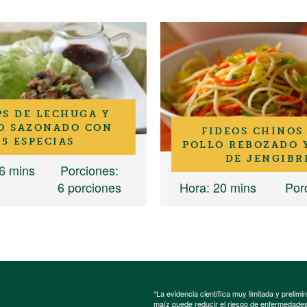
S DE LECHUGA Y
O SAZONADO CON
FIDEOS CHINOS
5 ESPECIAS
POLLO REBOZADO 
DE JENGIBR
 6 mins
Porciones
:
6 porciones
Hora
: 20 mins
Por
*La evidencia científica muy limitada y preli
maíz puede reducir el riesgo de enfermedades 