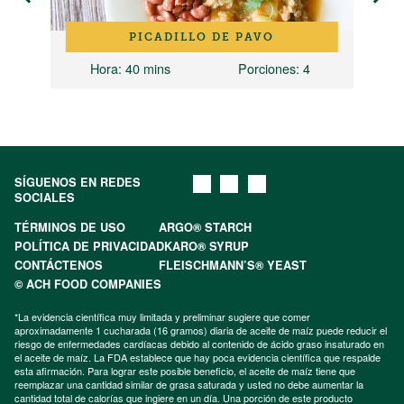
PICADILLO DE PAVO
12
Hora
: 40 mins
Porciones
: 4
SÍGUENOS EN REDES
SOCIALES
TÉRMINOS DE USO
ARGO® STARCH
POLÍTICA DE PRIVACIDAD
KARO® SYRUP
CONTÁCTENOS
FLEISCHMANN’S® YEAST
© ACH FOOD COMPANIES
*La evidencia científica muy limitada y preliminar sugiere que comer
aproximadamente 1 cucharada (16 gramos) diaria de aceite de maíz puede reducir el
riesgo de enfermedades cardíacas debido al contenido de ácido graso insaturado en
el aceite de maíz. La FDA establece que hay poca evidencia científica que respalde
esta afirmación. Para lograr este posible beneficio, el aceite de maíz tiene que
reemplazar una cantidad similar de grasa saturada y usted no debe aumentar la
cantidad total de calorías que ingiere en un día. Una porción de este producto