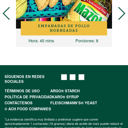
O
EMPANADAS DE POLLO
HORNEADAS
Hora
: 45 mins
Porciones
: 8
SÍGUENOS EN REDES
SOCIALES
TÉRMINOS DE USO
ARGO® STARCH
POLÍTICA DE PRIVACIDAD
KARO® SYRUP
CONTÁCTENOS
FLEISCHMANN’S® YEAST
© ACH FOOD COMPANIES
*La evidencia científica muy limitada y preliminar sugiere que comer
aproximadamente 1 cucharada (16 gramos) diaria de aceite de maíz puede reducir el
riesgo de enfermedades cardíacas debido al contenido de ácido graso insaturado en