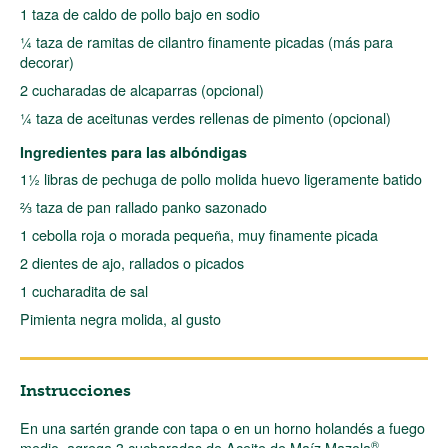
1 taza de caldo de pollo bajo en sodio
¼ taza de ramitas de cilantro finamente picadas (más para
decorar)
2 cucharadas de alcaparras (opcional)
¼ taza de aceitunas verdes rellenas de pimento (opcional)
Ingredientes para las albóndigas
1½ libras de pechuga de pollo molida huevo ligeramente batido
⅔ taza de pan rallado panko sazonado
1 cebolla roja o morada pequeña, muy finamente picada
2 dientes de ajo, rallados o picados
1 cucharadita de sal
Pimienta negra molida, al gusto
Instrucciones
En una sartén grande con tapa o en un horno holandés a fuego
®
medio, agrega 3 cucharadas de Aceite de Maíz Mazola
.