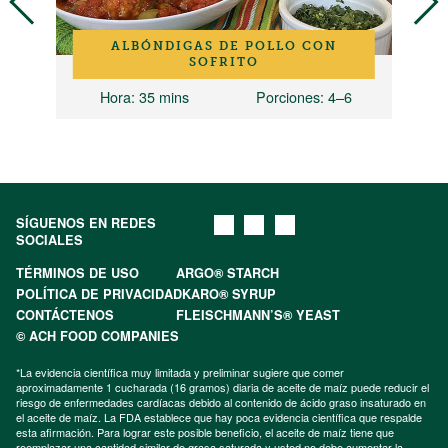
ALBÓNDIGAS DE POLLO CON
SOFRITO
Hora
: 35 mins
Porciones
: 4–6
H
SÍGUENOS EN REDES
SOCIALES
TÉRMINOS DE USO
ARGO® STARCH
POLÍTICA DE PRIVACIDAD
KARO® SYRUP
CONTÁCTENOS
FLEISCHMANN’S® YEAST
© ACH FOOD COMPANIES
*La evidencia científica muy limitada y preliminar sugiere que comer
aproximadamente 1 cucharada (16 gramos) diaria de aceite de maíz puede reducir el
riesgo de enfermedades cardíacas debido al contenido de ácido graso insaturado en
el aceite de maíz. La FDA establece que hay poca evidencia científica que respalde
esta afirmación. Para lograr este posible beneficio, el aceite de maíz tiene que
reemplazar una cantidad similar de grasa saturada y usted no debe aumentar la