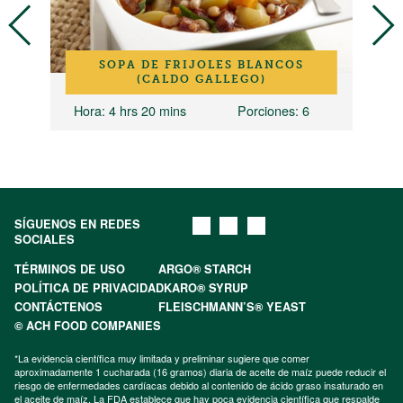
SOPA DE FRIJOLES BLANCOS
(CALDO GALLEGO)
ones
Hora
: 4 hrs 20 mins
Porciones
: 6
H
SÍGUENOS EN REDES
SOCIALES
TÉRMINOS DE USO
ARGO® STARCH
POLÍTICA DE PRIVACIDAD
KARO® SYRUP
CONTÁCTENOS
FLEISCHMANN’S® YEAST
© ACH FOOD COMPANIES
*La evidencia científica muy limitada y preliminar sugiere que comer
aproximadamente 1 cucharada (16 gramos) diaria de aceite de maíz puede reducir el
riesgo de enfermedades cardíacas debido al contenido de ácido graso insaturado en
el aceite de maíz. La FDA establece que hay poca evidencia científica que respalde