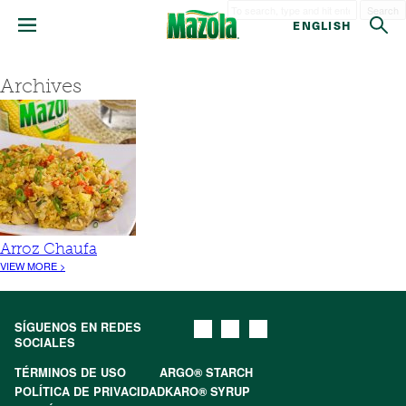
Search
ENGLISH
Archives
Arroz Chaufa
VIEW MORE >
SÍGUENOS EN REDES
SOCIALES
TÉRMINOS DE USO
ARGO® STARCH
POLÍTICA DE PRIVACIDAD
KARO® SYRUP