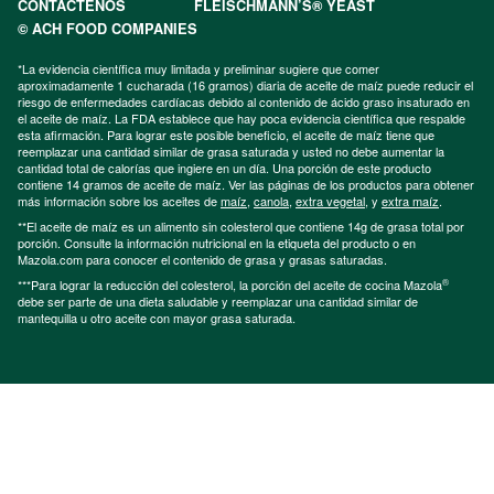
CONTÁCTENOS
FLEISCHMANN’S® YEAST
© ACH FOOD COMPANIES
*La evidencia científica muy limitada y preliminar sugiere que comer
aproximadamente 1 cucharada (16 gramos) diaria de aceite de maíz puede reducir el
riesgo de enfermedades cardíacas debido al contenido de ácido graso insaturado en
el aceite de maíz. La FDA establece que hay poca evidencia científica que respalde
esta afirmación. Para lograr este posible beneficio, el aceite de maíz tiene que
reemplazar una cantidad similar de grasa saturada y usted no debe aumentar la
cantidad total de calorías que ingiere en un día. Una porción de este producto
contiene 14 gramos de aceite de maíz. Ver las páginas de los productos para obtener
más información sobre los aceites de
maíz
,
canola
,
extra vegetal
, y
extra maíz
.
**El aceite de maíz es un alimento sin colesterol que contiene 14g de grasa total por
porción. Consulte la información nutricional en la etiqueta del producto o en
Mazola.com para conocer el contenido de grasa y grasas saturadas.
®
***Para lograr la reducción del colesterol, la porción del aceite de cocina Mazola
debe ser parte de una dieta saludable y reemplazar una cantidad similar de
mantequilla u otro aceite con mayor grasa saturada.