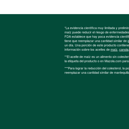
*La evidencia científica muy limitada y preli
maíz puede reducir el riesgo de enfermedades 
FDA establece que hay poca evidencia científic
tiene que reemplazar una cantidad similar de 
un día. Una porción de este producto contien
información sobre los aceites de
maíz
,
canola
**El aceite de maíz es un alimento sin colester
la etiqueta del producto o en Mazola.com par
***Para lograr la reducción del colesterol, la 
reemplazar una cantidad similar de mantequill