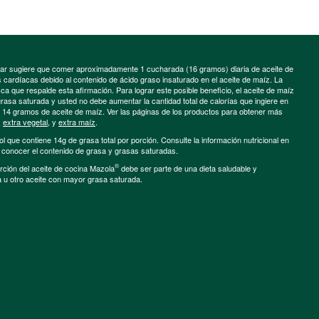
minar sugiere que comer aproximadamente 1 cucharada (16 gramos) diaria de aceite de
cardíacas debido al contenido de ácido graso insaturado en el aceite de maíz. La
a que respalde esta afirmación. Para lograr este posible beneficio, el aceite de maíz
grasa saturada y usted no debe aumentar la cantidad total de calorías que ingiere en
e 14 gramos de aceite de maíz. Ver las páginas de los productos para obtener más
,
extra vegetal
, y
extra maíz
.
ol que contiene 14g de grasa total por porción. Consulte la información nutricional en
a conocer el contenido de grasa y grasas saturadas.
®
porción del aceite de cocina Mazola
debe ser parte de una dieta saludable y
a u otro aceite con mayor grasa saturada.