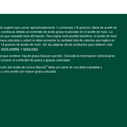
minar sugiere que comer aproximadamente 1 cucharada (16 gramos) diaria de aceite de
cardíacas debido al contenido de ácido graso insaturado en el aceite de maíz. La
a que respalde esta afirmación. Para lograr este posible beneficio, el aceite de maíz
grasa saturada y usted no debe aumentar la cantidad total de calorías que ingiere en
e 14 gramos de aceite de maíz. Ver las páginas de los productos para obtener más
,
extra vegetal
, y
extra maíz
.
ol que contiene 14g de grasa total por porción. Consulte la información nutricional en
a conocer el contenido de grasa y grasas saturadas.
®
porción del aceite de cocina Mazola
debe ser parte de una dieta saludable y
a u otro aceite con mayor grasa saturada.