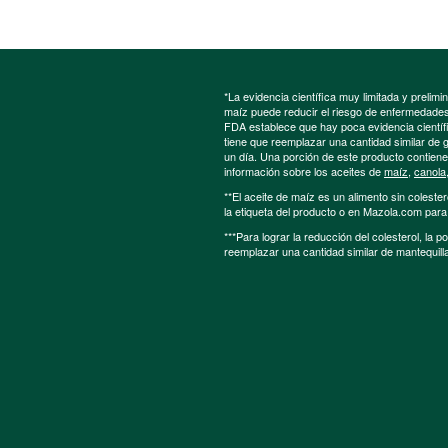
*La evidencia científica muy limitada y preli
maíz puede reducir el riesgo de enfermedades 
FDA establece que hay poca evidencia científic
tiene que reemplazar una cantidad similar de 
un día. Una porción de este producto contien
información sobre los aceites de
maíz
,
canola
**El aceite de maíz es un alimento sin colester
la etiqueta del producto o en Mazola.com par
***Para lograr la reducción del colesterol, la 
reemplazar una cantidad similar de mantequill