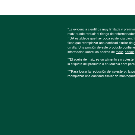
*La evidencia científica muy limitada y preli
maíz puede reducir el riesgo de enfermedades 
FDA establece que hay poca evidencia científic
tiene que reemplazar una cantidad similar de 
un día. Una porción de este producto contien
información sobre los aceites de
maíz
,
canola
**El aceite de maíz es un alimento sin colester
la etiqueta del producto o en Mazola.com par
***Para lograr la reducción del colesterol, la 
reemplazar una cantidad similar de mantequill