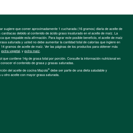
minar sugiere que comer aproximadamente 1 cucharada (16 gramos) diaria de aceite de
cardíacas debido al contenido de ácido graso insaturado en el aceite de maíz. La
a que respalde esta afirmación. Para lograr este posible beneficio, el aceite de maíz
grasa saturada y usted no debe aumentar la cantidad total de calorías que ingiere en
e 14 gramos de aceite de maíz. Ver las páginas de los productos para obtener más
,
extra vegetal
, y
extra maíz
.
ol que contiene 14g de grasa total por porción. Consulte la información nutricional en
a conocer el contenido de grasa y grasas saturadas.
®
porción del aceite de cocina Mazola
debe ser parte de una dieta saludable y
a u otro aceite con mayor grasa saturada.