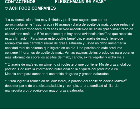
CONTÁCTENOS
FLEISCHMANN’S® YEAST
© ACH FOOD COMPANIES
*La evidencia científica muy limitada y preliminar sugiere que comer
aproximadamente 1 cucharada (16 gramos) diaria de aceite de maíz puede reducir el
riesgo de enfermedades cardíacas debido al contenido de ácido graso insaturado en
el aceite de maíz. La FDA establece que hay poca evidencia científica que respalde
esta afirmación. Para lograr este posible beneficio, el aceite de maíz tiene que
reemplazar una cantidad similar de grasa saturada y usted no debe aumentar la
cantidad total de calorías que ingiere en un día. Una porción de este producto
contiene 14 gramos de aceite de maíz. Ver las páginas de los productos para obtener
más información sobre los aceites de
maíz
,
canola
,
extra vegetal
, y
extra maíz
.
**El aceite de maíz es un alimento sin colesterol que contiene 14g de grasa total por
porción. Consulte la información nutricional en la etiqueta del producto o en
Mazola.com para conocer el contenido de grasa y grasas saturadas.
®
***Para lograr la reducción del colesterol, la porción del aceite de cocina Mazola
debe ser parte de una dieta saludable y reemplazar una cantidad similar de
mantequilla u otro aceite con mayor grasa saturada.