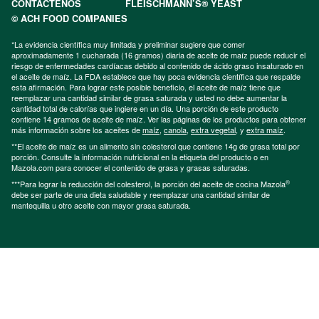
CONTÁCTENOS
FLEISCHMANN’S® YEAST
© ACH FOOD COMPANIES
*La evidencia científica muy limitada y preliminar sugiere que comer
aproximadamente 1 cucharada (16 gramos) diaria de aceite de maíz puede reducir el
riesgo de enfermedades cardíacas debido al contenido de ácido graso insaturado en
el aceite de maíz. La FDA establece que hay poca evidencia científica que respalde
esta afirmación. Para lograr este posible beneficio, el aceite de maíz tiene que
reemplazar una cantidad similar de grasa saturada y usted no debe aumentar la
cantidad total de calorías que ingiere en un día. Una porción de este producto
contiene 14 gramos de aceite de maíz. Ver las páginas de los productos para obtener
más información sobre los aceites de
maíz
,
canola
,
extra vegetal
, y
extra maíz
.
**El aceite de maíz es un alimento sin colesterol que contiene 14g de grasa total por
porción. Consulte la información nutricional en la etiqueta del producto o en
Mazola.com para conocer el contenido de grasa y grasas saturadas.
®
***Para lograr la reducción del colesterol, la porción del aceite de cocina Mazola
debe ser parte de una dieta saludable y reemplazar una cantidad similar de
mantequilla u otro aceite con mayor grasa saturada.