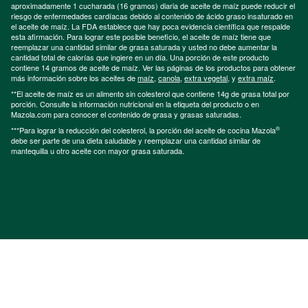
aproximadamente 1 cucharada (16 gramos) diaria de aceite de maíz puede reducir el
riesgo de enfermedades cardíacas debido al contenido de ácido graso insaturado en
el aceite de maíz. La FDA establece que hay poca evidencia científica que respalde
esta afirmación. Para lograr este posible beneficio, el aceite de maíz tiene que
reemplazar una cantidad similar de grasa saturada y usted no debe aumentar la
cantidad total de calorías que ingiere en un día. Una porción de este producto
contiene 14 gramos de aceite de maíz. Ver las páginas de los productos para obtener
más información sobre los aceites de
maíz
,
canola
,
extra vegetal
, y
extra maíz
.
**El aceite de maíz es un alimento sin colesterol que contiene 14g de grasa total por
porción. Consulte la información nutricional en la etiqueta del producto o en
Mazola.com para conocer el contenido de grasa y grasas saturadas.
®
***Para lograr la reducción del colesterol, la porción del aceite de cocina Mazola
debe ser parte de una dieta saludable y reemplazar una cantidad similar de
mantequilla u otro aceite con mayor grasa saturada.