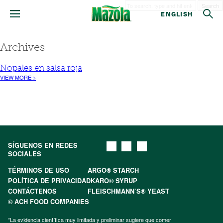
Search
ENGLISH
Archives
Nopales en salsa roja
VIEW MORE >
SÍGUENOS EN REDES
SOCIALES
TÉRMINOS DE USO
ARGO® STARCH
POLÍTICA DE PRIVACIDAD
KARO® SYRUP
CONTÁCTENOS
FLEISCHMANN’S® YEAST
© ACH FOOD COMPANIES
*La evidencia científica muy limitada y preliminar sugiere que comer