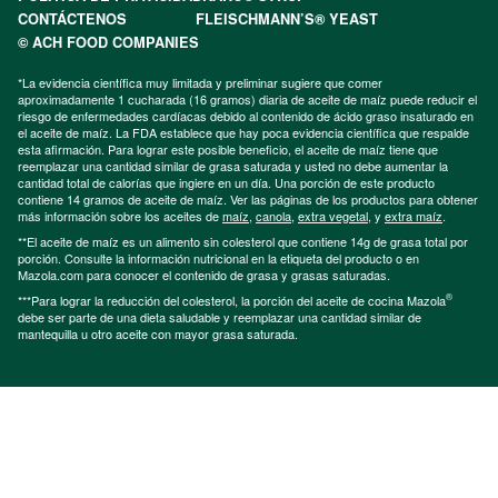
CONTÁCTENOS
FLEISCHMANN’S® YEAST
© ACH FOOD COMPANIES
*La evidencia científica muy limitada y preliminar sugiere que comer
aproximadamente 1 cucharada (16 gramos) diaria de aceite de maíz puede reducir el
riesgo de enfermedades cardíacas debido al contenido de ácido graso insaturado en
el aceite de maíz. La FDA establece que hay poca evidencia científica que respalde
esta afirmación. Para lograr este posible beneficio, el aceite de maíz tiene que
reemplazar una cantidad similar de grasa saturada y usted no debe aumentar la
cantidad total de calorías que ingiere en un día. Una porción de este producto
contiene 14 gramos de aceite de maíz. Ver las páginas de los productos para obtener
más información sobre los aceites de
maíz
,
canola
,
extra vegetal
, y
extra maíz
.
**El aceite de maíz es un alimento sin colesterol que contiene 14g de grasa total por
porción. Consulte la información nutricional en la etiqueta del producto o en
Mazola.com para conocer el contenido de grasa y grasas saturadas.
®
***Para lograr la reducción del colesterol, la porción del aceite de cocina Mazola
debe ser parte de una dieta saludable y reemplazar una cantidad similar de
mantequilla u otro aceite con mayor grasa saturada.