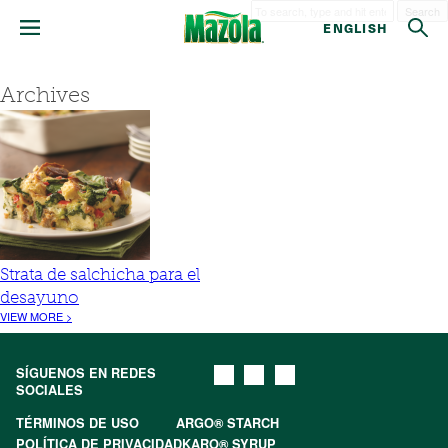
Search
ENGLISH
Archives
Strata de salchicha para el
desayuno
VIEW MORE >
SÍGUENOS EN REDES
SOCIALES
TÉRMINOS DE USO
ARGO® STARCH
POLÍTICA DE PRIVACIDAD
KARO® SYRUP