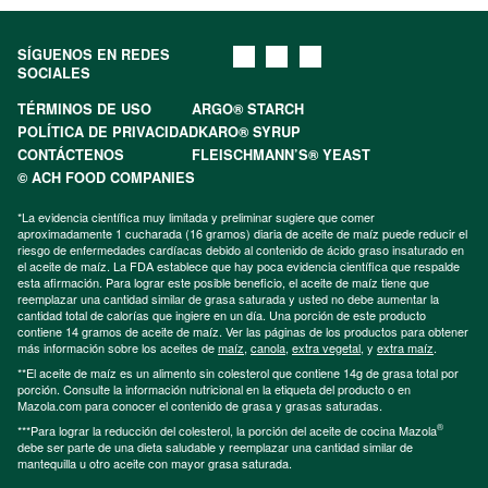
SÍGUENOS EN REDES
SOCIALES
TÉRMINOS DE USO
ARGO® STARCH
POLÍTICA DE PRIVACIDAD
KARO® SYRUP
CONTÁCTENOS
FLEISCHMANN’S® YEAST
© ACH FOOD COMPANIES
*La evidencia científica muy limitada y preliminar sugiere que comer
aproximadamente 1 cucharada (16 gramos) diaria de aceite de maíz puede reducir el
riesgo de enfermedades cardíacas debido al contenido de ácido graso insaturado en
el aceite de maíz. La FDA establece que hay poca evidencia científica que respalde
esta afirmación. Para lograr este posible beneficio, el aceite de maíz tiene que
reemplazar una cantidad similar de grasa saturada y usted no debe aumentar la
cantidad total de calorías que ingiere en un día. Una porción de este producto
contiene 14 gramos de aceite de maíz. Ver las páginas de los productos para obtener
más información sobre los aceites de
maíz
,
canola
,
extra vegetal
, y
extra maíz
.
**El aceite de maíz es un alimento sin colesterol que contiene 14g de grasa total por
porción. Consulte la información nutricional en la etiqueta del producto o en
Mazola.com para conocer el contenido de grasa y grasas saturadas.
®
***Para lograr la reducción del colesterol, la porción del aceite de cocina Mazola
debe ser parte de una dieta saludable y reemplazar una cantidad similar de
mantequilla u otro aceite con mayor grasa saturada.