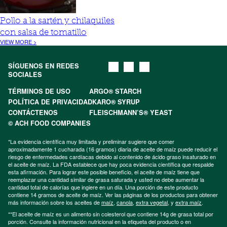
Pollo a la sartén y chilaquiles
con salsa de tomatillo
VIEW MORE >
SÍGUENOS EN REDES
SOCIALES
TÉRMINOS DE USO
ARGO® STARCH
POLÍTICA DE PRIVACIDAD
KARO® SYRUP
CONTÁCTENOS
FLEISCHMANN’S® YEAST
© ACH FOOD COMPANIES
*La evidencia científica muy limitada y preliminar sugiere que comer
aproximadamente 1 cucharada (16 gramos) diaria de aceite de maíz puede reducir el
riesgo de enfermedades cardíacas debido al contenido de ácido graso insaturado en
el aceite de maíz. La FDA establece que hay poca evidencia científica que respalde
esta afirmación. Para lograr este posible beneficio, el aceite de maíz tiene que
reemplazar una cantidad similar de grasa saturada y usted no debe aumentar la
cantidad total de calorías que ingiere en un día. Una porción de este producto
contiene 14 gramos de aceite de maíz. Ver las páginas de los productos para obtener
más información sobre los aceites de
maíz
,
canola
,
extra vegetal
, y
extra maíz
.
**El aceite de maíz es un alimento sin colesterol que contiene 14g de grasa total por
porción. Consulte la información nutricional en la etiqueta del producto o en