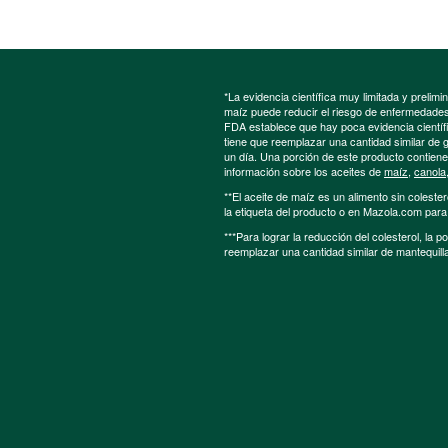
*La evidencia científica muy limitada y preli
maíz puede reducir el riesgo de enfermedades 
FDA establece que hay poca evidencia científic
tiene que reemplazar una cantidad similar de 
un día. Una porción de este producto contien
información sobre los aceites de
maíz
,
canola
**El aceite de maíz es un alimento sin colester
la etiqueta del producto o en Mazola.com par
***Para lograr la reducción del colesterol, la 
reemplazar una cantidad similar de mantequill