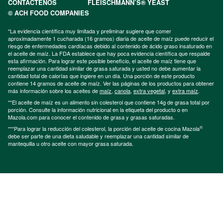
CONTÁCTENOS
FLEISCHMANN’S® YEAST
© ACH FOOD COMPANIES
*La evidencia científica muy limitada y preliminar sugiere que comer
aproximadamente 1 cucharada (16 gramos) diaria de aceite de maíz puede reducir el
riesgo de enfermedades cardíacas debido al contenido de ácido graso insaturado en
el aceite de maíz. La FDA establece que hay poca evidencia científica que respalde
esta afirmación. Para lograr este posible beneficio, el aceite de maíz tiene que
reemplazar una cantidad similar de grasa saturada y usted no debe aumentar la
cantidad total de calorías que ingiere en un día. Una porción de este producto
contiene 14 gramos de aceite de maíz. Ver las páginas de los productos para obtener
más información sobre los aceites de
maíz
,
canola
,
extra vegetal
, y
extra maíz
.
**El aceite de maíz es un alimento sin colesterol que contiene 14g de grasa total por
porción. Consulte la información nutricional en la etiqueta del producto o en
Mazola.com para conocer el contenido de grasa y grasas saturadas.
®
***Para lograr la reducción del colesterol, la porción del aceite de cocina Mazola
debe ser parte de una dieta saludable y reemplazar una cantidad similar de
mantequilla u otro aceite con mayor grasa saturada.