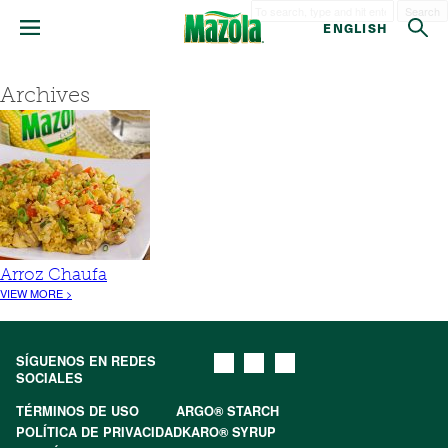
Search
ENGLISH
Archives
Arroz Chaufa
VIEW MORE >
SÍGUENOS EN REDES
SOCIALES
TÉRMINOS DE USO
ARGO® STARCH
POLÍTICA DE PRIVACIDAD
KARO® SYRUP