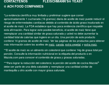
CONTÁCTENOS
FLEISCHMANN’S® YEAST
© ACH FOOD COMPANIES
*La evidencia científica muy limitada y preliminar sugiere que comer
aproximadamente 1 cucharada (16 gramos) diaria de aceite de maíz puede reducir el
riesgo de enfermedades cardíacas debido al contenido de ácido graso insaturado en
el aceite de maíz. La FDA establece que hay poca evidencia científica que respalde
esta afirmación. Para lograr este posible beneficio, el aceite de maíz tiene que
reemplazar una cantidad similar de grasa saturada y usted no debe aumentar la
cantidad total de calorías que ingiere en un día. Una porción de este producto
contiene 14 gramos de aceite de maíz. Ver las páginas de los productos para obtener
más información sobre los aceites de
maíz
,
canola
,
extra vegetal
, y
extra maíz
.
**El aceite de maíz es un alimento sin colesterol que contiene 14g de grasa total por
porción. Consulte la información nutricional en la etiqueta del producto o en
Mazola.com para conocer el contenido de grasa y grasas saturadas.
®
***Para lograr la reducción del colesterol, la porción del aceite de cocina Mazola
debe ser parte de una dieta saludable y reemplazar una cantidad similar de
mantequilla u otro aceite con mayor grasa saturada.