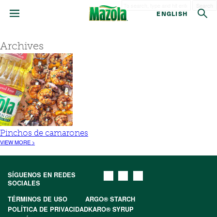
Search
ENGLISH
Archives
Pinchos de camarones
VIEW MORE >
SÍGUENOS EN REDES
SOCIALES
TÉRMINOS DE USO
ARGO® STARCH
POLÍTICA DE PRIVACIDAD
KARO® SYRUP