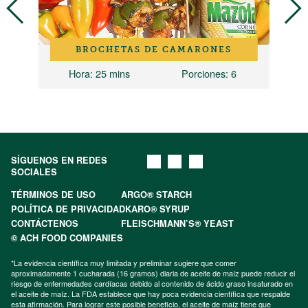
BROCHETAS DE CAMARONES
Hora
: 25 mins
Porciones
: 6
SÍGUENOS EN REDES
SOCIALES
TÉRMINOS DE USO
ARGO® STARCH
POLÍTICA DE PRIVACIDAD
KARO® SYRUP
CONTÁCTENOS
FLEISCHMANN’S® YEAST
© ACH FOOD COMPANIES
*La evidencia científica muy limitada y preliminar sugiere que comer
aproximadamente 1 cucharada (16 gramos) diaria de aceite de maíz puede reducir el
riesgo de enfermedades cardíacas debido al contenido de ácido graso insaturado en
el aceite de maíz. La FDA establece que hay poca evidencia científica que respalde
esta afirmación. Para lograr este posible beneficio, el aceite de maíz tiene que