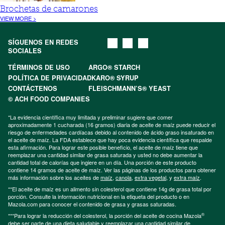
Brochetas de camarones
VIEW MORE >
SÍGUENOS EN REDES
SOCIALES
TÉRMINOS DE USO
ARGO® STARCH
POLÍTICA DE PRIVACIDAD
KARO® SYRUP
CONTÁCTENOS
FLEISCHMANN’S® YEAST
© ACH FOOD COMPANIES
*La evidencia científica muy limitada y preliminar sugiere que comer
aproximadamente 1 cucharada (16 gramos) diaria de aceite de maíz puede reducir el
riesgo de enfermedades cardíacas debido al contenido de ácido graso insaturado en
el aceite de maíz. La FDA establece que hay poca evidencia científica que respalde
esta afirmación. Para lograr este posible beneficio, el aceite de maíz tiene que
reemplazar una cantidad similar de grasa saturada y usted no debe aumentar la
cantidad total de calorías que ingiere en un día. Una porción de este producto
contiene 14 gramos de aceite de maíz. Ver las páginas de los productos para obtener
más información sobre los aceites de
maíz
,
canola
,
extra vegetal
, y
extra maíz
.
**El aceite de maíz es un alimento sin colesterol que contiene 14g de grasa total por
porción. Consulte la información nutricional en la etiqueta del producto o en
Mazola.com para conocer el contenido de grasa y grasas saturadas.
®
***Para lograr la reducción del colesterol, la porción del aceite de cocina Mazola
debe ser parte de una dieta saludable y reemplazar una cantidad similar de