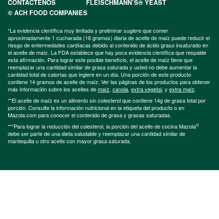
CONTÁCTENOS
FLEISCHMANN’S® YEAST
© ACH FOOD COMPANIES
*La evidencia científica muy limitada y preliminar sugiere que comer
aproximadamente 1 cucharada (16 gramos) diaria de aceite de maíz puede reducir el
riesgo de enfermedades cardíacas debido al contenido de ácido graso insaturado en
el aceite de maíz. La FDA establece que hay poca evidencia científica que respalde
esta afirmación. Para lograr este posible beneficio, el aceite de maíz tiene que
reemplazar una cantidad similar de grasa saturada y usted no debe aumentar la
cantidad total de calorías que ingiere en un día. Una porción de este producto
contiene 14 gramos de aceite de maíz. Ver las páginas de los productos para obtener
más información sobre los aceites de
maíz
,
canola
,
extra vegetal
, y
extra maíz
.
**El aceite de maíz es un alimento sin colesterol que contiene 14g de grasa total por
porción. Consulte la información nutricional en la etiqueta del producto o en
Mazola.com para conocer el contenido de grasa y grasas saturadas.
®
***Para lograr la reducción del colesterol, la porción del aceite de cocina Mazola
debe ser parte de una dieta saludable y reemplazar una cantidad similar de
mantequilla u otro aceite con mayor grasa saturada.