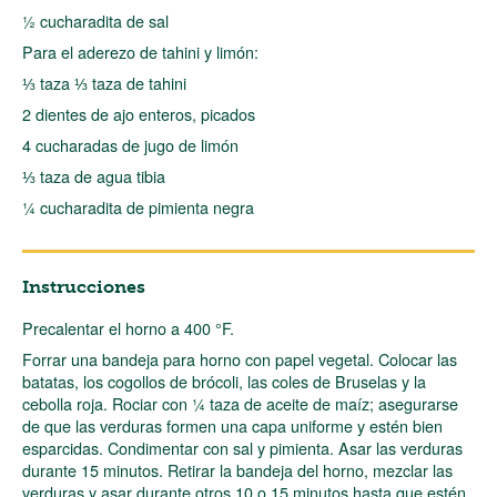
½ cucharadita de sal
Para el aderezo de tahini y limón:
⅓ taza ⅓ taza de tahini
2 dientes de ajo enteros, picados
4 cucharadas de jugo de limón
⅓ taza de agua tibia
¼ cucharadita de pimienta negra
Instrucciones
Precalentar el horno a 400 °F.
Forrar una bandeja para horno con papel vegetal. Colocar las
batatas, los cogollos de brócoli, las coles de Bruselas y la
cebolla roja. Rociar con ¼ taza de aceite de maíz; asegurarse
de que las verduras formen una capa uniforme y estén bien
esparcidas. Condimentar con sal y pimienta. Asar las verduras
durante 15 minutos. Retirar la bandeja del horno, mezclar las
verduras y asar durante otros 10 o 15 minutos hasta que estén