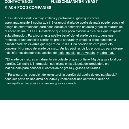
CONTÁCTENOS
FLEISCHMANN’S® YEAST
© ACH FOOD COMPANIES
*La evidencia científica muy limitada y preliminar sugiere que comer
aproximadamente 1 cucharada (16 gramos) diaria de aceite de maíz puede reducir el
riesgo de enfermedades cardíacas debido al contenido de ácido graso insaturado en
el aceite de maíz. La FDA establece que hay poca evidencia científica que respalde
esta afirmación. Para lograr este posible beneficio, el aceite de maíz tiene que
reemplazar una cantidad similar de grasa saturada y usted no debe aumentar la
cantidad total de calorías que ingiere en un día. Una porción de este producto
contiene 14 gramos de aceite de maíz. Ver las páginas de los productos para obtener
más información sobre los aceites de
maíz
,
canola
,
extra vegetal
, y
extra maíz
.
**El aceite de maíz es un alimento sin colesterol que contiene 14g de grasa total por
porción. Consulte la información nutricional en la etiqueta del producto o en
Mazola.com para conocer el contenido de grasa y grasas saturadas.
®
***Para lograr la reducción del colesterol, la porción del aceite de cocina Mazola
debe ser parte de una dieta saludable y reemplazar una cantidad similar de
mantequilla u otro aceite con mayor grasa saturada.