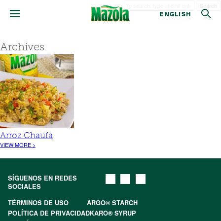
Search
ENGLISH
Archives
Arroz Chaufa
VIEW MORE >
SÍGUENOS EN REDES
SOCIALES
TÉRMINOS DE USO
ARGO® STARCH
POLÍTICA DE PRIVACIDAD
KARO® SYRUP