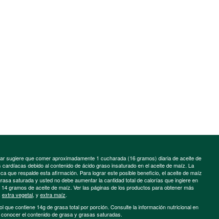
minar sugiere que comer aproximadamente 1 cucharada (16 gramos) diaria de aceite de
cardíacas debido al contenido de ácido graso insaturado en el aceite de maíz. La
a que respalde esta afirmación. Para lograr este posible beneficio, el aceite de maíz
grasa saturada y usted no debe aumentar la cantidad total de calorías que ingiere en
e 14 gramos de aceite de maíz. Ver las páginas de los productos para obtener más
,
extra vegetal
, y
extra maíz
.
ol que contiene 14g de grasa total por porción. Consulte la información nutricional en
a conocer el contenido de grasa y grasas saturadas.