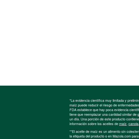
*La evidencia científica muy limitada y preli
maíz puede reducir el riesgo de enfermedades 
FDA establece que hay poca evidencia científic
tiene que reemplazar una cantidad similar de 
un día. Una porción de este producto contien
información sobre los aceites de
maíz
,
canola
**El aceite de maíz es un alimento sin colester
la etiqueta del producto o en Mazola.com par