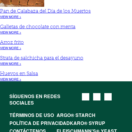
Pan de Calabaza del Día de los Muertos
VIEW MORE >
Galletas de chocolate con menta
VIEW MORE >
Arroz frito
VIEW MORE >
Strata de salchicha para el desayuno
VIEW MORE >
Huevos en Salsa
VIEW MORE >
SÍGUENOS EN REDES
SOCIALES
TÉRMINOS DE USO
ARGO® STARCH
POLÍTICA DE PRIVACIDAD
KARO® SYRUP
CONTÁCTENOS
FLEISCHMANN’S® YEAST