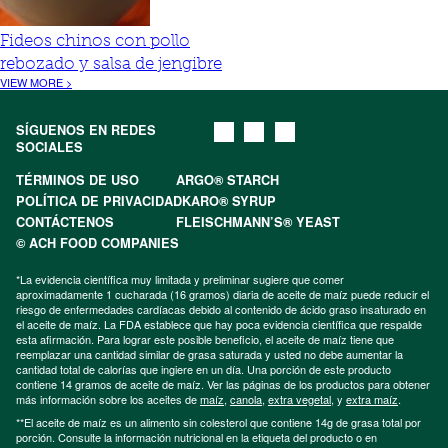
Fideos chinos con pollo
rebozado y salsa de jengibre
VIEW MORE >
SÍGUENOS EN REDES
SOCIALES
TÉRMINOS DE USO
ARGO® STARCH
POLÍTICA DE PRIVACIDAD
KARO® SYRUP
CONTÁCTENOS
FLEISCHMANN’S® YEAST
© ACH FOOD COMPANIES
*La evidencia científica muy limitada y preliminar sugiere que comer
aproximadamente 1 cucharada (16 gramos) diaria de aceite de maíz puede reducir el
riesgo de enfermedades cardíacas debido al contenido de ácido graso insaturado en
el aceite de maíz. La FDA establece que hay poca evidencia científica que respalde
esta afirmación. Para lograr este posible beneficio, el aceite de maíz tiene que
reemplazar una cantidad similar de grasa saturada y usted no debe aumentar la
cantidad total de calorías que ingiere en un día. Una porción de este producto
contiene 14 gramos de aceite de maíz. Ver las páginas de los productos para obtener
más información sobre los aceites de
maíz
,
canola
,
extra vegetal
, y
extra maíz
.
**El aceite de maíz es un alimento sin colesterol que contiene 14g de grasa total por
porción. Consulte la información nutricional en la etiqueta del producto o en