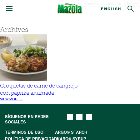
Search
ENGLISH
Archives
Croquetas de carne de cangrejo
con paprika ahumada
VIEW MORE >
SÍGUENOS EN REDES
SOCIALES
TÉRMINOS DE USO
ARGO® STARCH
POLÍTICA DE PRIVACIDAD
KARO® SYRUP