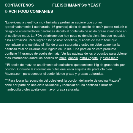
CONTÁCTENOS
FLEISCHMANN’S® YEAST
© ACH FOOD COMPANIES
*La evidencia científica muy limitada y preliminar sugiere que comer
aproximadamente 1 cucharada (16 gramos) diaria de aceite de maíz puede reducir el
riesgo de enfermedades cardíacas debido al contenido de ácido graso insaturado en
el aceite de maíz. La FDA establece que hay poca evidencia científica que respalde
esta afirmación. Para lograr este posible beneficio, el aceite de maíz tiene que
reemplazar una cantidad similar de grasa saturada y usted no debe aumentar la
cantidad total de calorías que ingiere en un día. Una porción de este producto
contiene 14 gramos de aceite de maíz. Ver las páginas de los productos para obtener
más información sobre los aceites de
maíz
,
canola
,
extra vegetal
, y
extra maíz
.
**El aceite de maíz es un alimento sin colesterol que contiene 14g de grasa total por
porción. Consulte la información nutricional en la etiqueta del producto o en
Mazola.com para conocer el contenido de grasa y grasas saturadas.
®
***Para lograr la reducción del colesterol, la porción del aceite de cocina Mazola
debe ser parte de una dieta saludable y reemplazar una cantidad similar de
mantequilla u otro aceite con mayor grasa saturada.