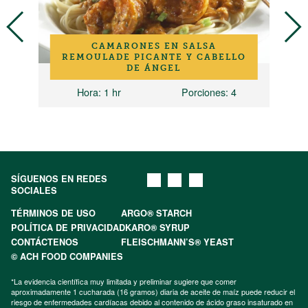
CAMARONES EN SALSA
REMOULADE PICANTE Y CABELLO
DE ÁNGEL
ones
Hora
: 1 hr
Porciones
: 4
SÍGUENOS EN REDES
SOCIALES
TÉRMINOS DE USO
ARGO® STARCH
POLÍTICA DE PRIVACIDAD
KARO® SYRUP
CONTÁCTENOS
FLEISCHMANN’S® YEAST
© ACH FOOD COMPANIES
*La evidencia científica muy limitada y preliminar sugiere que comer
aproximadamente 1 cucharada (16 gramos) diaria de aceite de maíz puede reducir el
riesgo de enfermedades cardíacas debido al contenido de ácido graso insaturado en