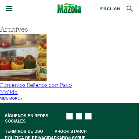
Search
ENGLISH
Archives
Pimientos Rellenos con Pavo
Molido
VIEW MORE >
SÍGUENOS EN REDES
SOCIALES
TÉRMINOS DE USO
ARGO® STARCH
POLÍTICA DE PRIVACIDAD
KARO® SYRUP