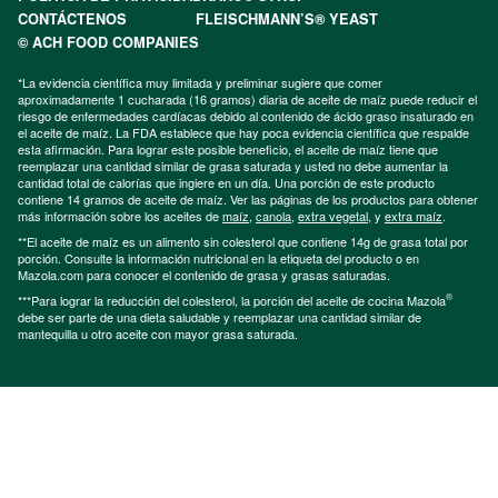
CONTÁCTENOS
FLEISCHMANN’S® YEAST
© ACH FOOD COMPANIES
*La evidencia científica muy limitada y preliminar sugiere que comer
aproximadamente 1 cucharada (16 gramos) diaria de aceite de maíz puede reducir el
riesgo de enfermedades cardíacas debido al contenido de ácido graso insaturado en
el aceite de maíz. La FDA establece que hay poca evidencia científica que respalde
esta afirmación. Para lograr este posible beneficio, el aceite de maíz tiene que
reemplazar una cantidad similar de grasa saturada y usted no debe aumentar la
cantidad total de calorías que ingiere en un día. Una porción de este producto
contiene 14 gramos de aceite de maíz. Ver las páginas de los productos para obtener
más información sobre los aceites de
maíz
,
canola
,
extra vegetal
, y
extra maíz
.
**El aceite de maíz es un alimento sin colesterol que contiene 14g de grasa total por
porción. Consulte la información nutricional en la etiqueta del producto o en
Mazola.com para conocer el contenido de grasa y grasas saturadas.
®
***Para lograr la reducción del colesterol, la porción del aceite de cocina Mazola
debe ser parte de una dieta saludable y reemplazar una cantidad similar de
mantequilla u otro aceite con mayor grasa saturada.