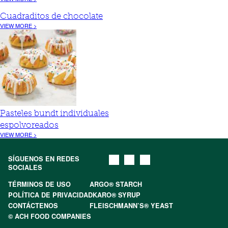
Cuadraditos de chocolate
VIEW MORE >
Pasteles bundt individuales
espolvoreados
VIEW MORE >
SÍGUENOS EN REDES
SOCIALES
TÉRMINOS DE USO
ARGO® STARCH
POLÍTICA DE PRIVACIDAD
KARO® SYRUP
CONTÁCTENOS
FLEISCHMANN’S® YEAST
© ACH FOOD COMPANIES