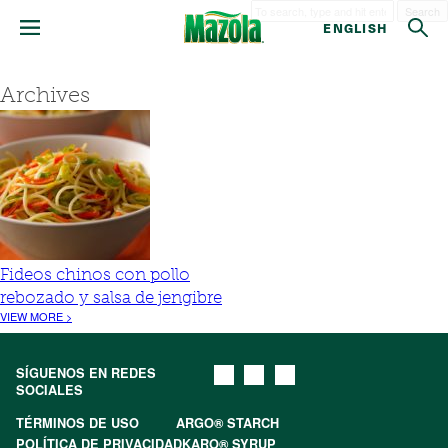
Search
ENGLISH
Archives
Fideos chinos con pollo
rebozado y salsa de jengibre
VIEW MORE >
SÍGUENOS EN REDES
SOCIALES
TÉRMINOS DE USO
ARGO® STARCH
POLÍTICA DE PRIVACIDAD
KARO® SYRUP