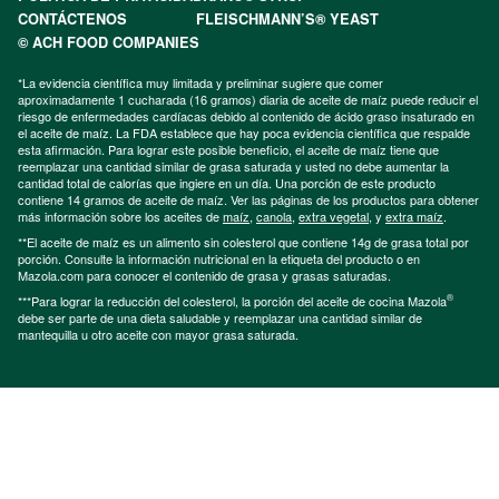
CONTÁCTENOS
FLEISCHMANN’S® YEAST
© ACH FOOD COMPANIES
*La evidencia científica muy limitada y preliminar sugiere que comer
aproximadamente 1 cucharada (16 gramos) diaria de aceite de maíz puede reducir el
riesgo de enfermedades cardíacas debido al contenido de ácido graso insaturado en
el aceite de maíz. La FDA establece que hay poca evidencia científica que respalde
esta afirmación. Para lograr este posible beneficio, el aceite de maíz tiene que
reemplazar una cantidad similar de grasa saturada y usted no debe aumentar la
cantidad total de calorías que ingiere en un día. Una porción de este producto
contiene 14 gramos de aceite de maíz. Ver las páginas de los productos para obtener
más información sobre los aceites de
maíz
,
canola
,
extra vegetal
, y
extra maíz
.
**El aceite de maíz es un alimento sin colesterol que contiene 14g de grasa total por
porción. Consulte la información nutricional en la etiqueta del producto o en
Mazola.com para conocer el contenido de grasa y grasas saturadas.
®
***Para lograr la reducción del colesterol, la porción del aceite de cocina Mazola
debe ser parte de una dieta saludable y reemplazar una cantidad similar de
mantequilla u otro aceite con mayor grasa saturada.