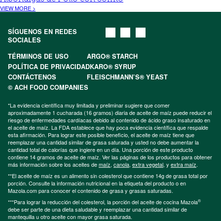
VIEW MORE >
SÍGUENOS EN REDES
SOCIALES
TÉRMINOS DE USO
ARGO® STARCH
POLÍTICA DE PRIVACIDAD
KARO® SYRUP
CONTÁCTENOS
FLEISCHMANN’S® YEAST
© ACH FOOD COMPANIES
*La evidencia científica muy limitada y preliminar sugiere que comer
aproximadamente 1 cucharada (16 gramos) diaria de aceite de maíz puede reducir el
riesgo de enfermedades cardíacas debido al contenido de ácido graso insaturado en
el aceite de maíz. La FDA establece que hay poca evidencia científica que respalde
esta afirmación. Para lograr este posible beneficio, el aceite de maíz tiene que
reemplazar una cantidad similar de grasa saturada y usted no debe aumentar la
cantidad total de calorías que ingiere en un día. Una porción de este producto
contiene 14 gramos de aceite de maíz. Ver las páginas de los productos para obtener
más información sobre los aceites de
maíz
,
canola
,
extra vegetal
, y
extra maíz
.
**El aceite de maíz es un alimento sin colesterol que contiene 14g de grasa total por
porción. Consulte la información nutricional en la etiqueta del producto o en
Mazola.com para conocer el contenido de grasa y grasas saturadas.
®
***Para lograr la reducción del colesterol, la porción del aceite de cocina Mazola
debe ser parte de una dieta saludable y reemplazar una cantidad similar de
mantequilla u otro aceite con mayor grasa saturada.