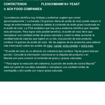
CONTÁCTENOS
FLEISCHMANN’S® YEAST
© ACH FOOD COMPANIES
*La evidencia científica muy limitada y preliminar sugiere que comer
aproximadamente 1 cucharada (16 gramos) diaria de aceite de maíz puede reducir el
riesgo de enfermedades cardíacas debido al contenido de ácido graso insaturado en
el aceite de maíz. La FDA establece que hay poca evidencia científica que respalde
esta afirmación. Para lograr este posible beneficio, el aceite de maíz tiene que
reemplazar una cantidad similar de grasa saturada y usted no debe aumentar la
cantidad total de calorías que ingiere en un día. Una porción de este producto
contiene 14 gramos de aceite de maíz. Ver las páginas de los productos para obtener
más información sobre los aceites de
maíz
,
canola
,
extra vegetal
, y
extra maíz
.
**El aceite de maíz es un alimento sin colesterol que contiene 14g de grasa total por
porción. Consulte la información nutricional en la etiqueta del producto o en
Mazola.com para conocer el contenido de grasa y grasas saturadas.
®
***Para lograr la reducción del colesterol, la porción del aceite de cocina Mazola
debe ser parte de una dieta saludable y reemplazar una cantidad similar de
mantequilla u otro aceite con mayor grasa saturada.