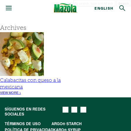
Search
ENGLISH
Archives
Calabacitas con queso a la
mexicana
VIEW MORE >
SÍGUENOS EN REDES
SOCIALES
TÉRMINOS DE USO
ARGO® STARCH
POLÍTICA DE PRIVACIDAD
KARO® SYRUP