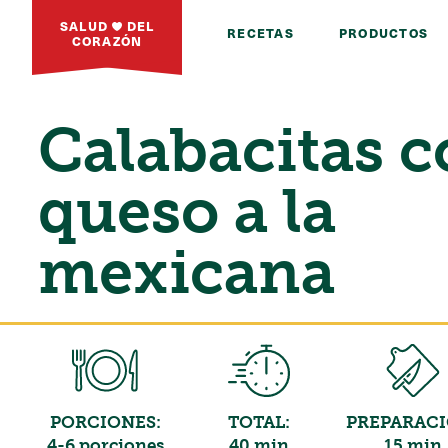
SALUD
DEL
RECETAS
PRODUCTOS
CORAZÓN
Calabacitas 
queso a la
mexicana
PORCIONES:
TOTAL:
PREPARACI
4-6 porciones
40 min
15 min