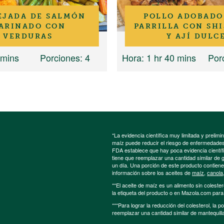
EJADA DE SALMÓN
POLLO ADOBADO
ARINADO CON
PARRILLA CON SH
VERDURAS
Y AJÍ DULC
 mins
Porciones
: 4
Hora
: 1 hr 40 mins
Por
*La evidencia científica muy limitada y preli
maíz puede reducir el riesgo de enfermedades 
FDA establece que hay poca evidencia científic
tiene que reemplazar una cantidad similar de 
un día. Una porción de este producto contien
información sobre los aceites de
maíz
,
canola
**El aceite de maíz es un alimento sin colester
la etiqueta del producto o en Mazola.com par
***Para lograr la reducción del colesterol, la 
reemplazar una cantidad similar de mantequill