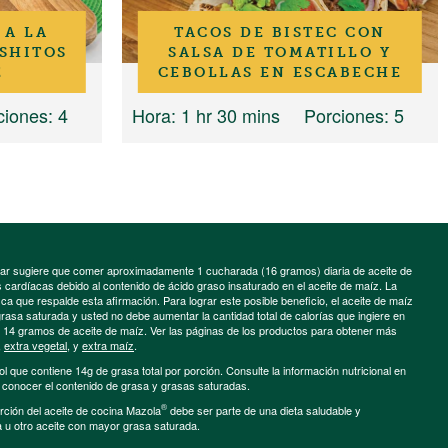
 A LA
TACOS DE BISTEC CON
ISHITOS
SALSA DE TOMATILLO Y
E
CEBOLLAS EN ESCABECHE
ciones
: 4
Hora
: 1 hr 30 mins
Porciones
: 5
minar sugiere que comer aproximadamente 1 cucharada (16 gramos) diaria de aceite de
cardíacas debido al contenido de ácido graso insaturado en el aceite de maíz. La
a que respalde esta afirmación. Para lograr este posible beneficio, el aceite de maíz
grasa saturada y usted no debe aumentar la cantidad total de calorías que ingiere en
e 14 gramos de aceite de maíz. Ver las páginas de los productos para obtener más
,
extra vegetal
, y
extra maíz
.
ol que contiene 14g de grasa total por porción. Consulte la información nutricional en
a conocer el contenido de grasa y grasas saturadas.
®
porción del aceite de cocina Mazola
debe ser parte de una dieta saludable y
a u otro aceite con mayor grasa saturada.