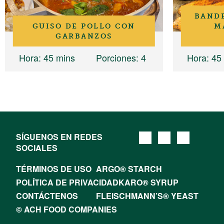
BAND
GUISO DE POLLO CON
M
GARBANZOS
Hora
: 45 mins
Porciones
: 4
Hora
: 45
SÍGUENOS EN REDES
SOCIALES
TÉRMINOS DE USO
ARGO® STARCH
POLÍTICA DE PRIVACIDAD
KARO® SYRUP
CONTÁCTENOS
FLEISCHMANN’S® YEAST
© ACH FOOD COMPANIES