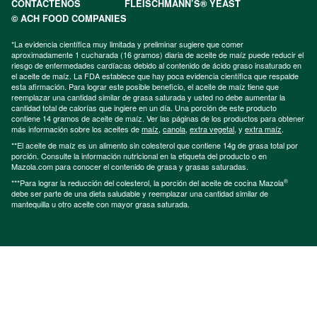
CONTÁCTENOS
FLEISCHMANN’S® YEAST
© ACH FOOD COMPANIES
*La evidencia científica muy limitada y preliminar sugiere que comer
aproximadamente 1 cucharada (16 gramos) diaria de aceite de maíz puede reducir el
riesgo de enfermedades cardíacas debido al contenido de ácido graso insaturado en
el aceite de maíz. La FDA establece que hay poca evidencia científica que respalde
esta afirmación. Para lograr este posible beneficio, el aceite de maíz tiene que
reemplazar una cantidad similar de grasa saturada y usted no debe aumentar la
cantidad total de calorías que ingiere en un día. Una porción de este producto
contiene 14 gramos de aceite de maíz. Ver las páginas de los productos para obtener
más información sobre los aceites de
maíz
,
canola
,
extra vegetal
, y
extra maíz
.
**El aceite de maíz es un alimento sin colesterol que contiene 14g de grasa total por
porción. Consulte la información nutricional en la etiqueta del producto o en
Mazola.com para conocer el contenido de grasa y grasas saturadas.
®
***Para lograr la reducción del colesterol, la porción del aceite de cocina Mazola
debe ser parte de una dieta saludable y reemplazar una cantidad similar de
mantequilla u otro aceite con mayor grasa saturada.