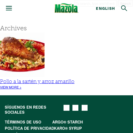
Search
ENGLISH
Archives
Pollo a la sartén y arroz amarillo
VIEW MORE >
SÍGUENOS EN REDES
SOCIALES
TÉRMINOS DE USO
ARGO® STARCH
POLÍTICA DE PRIVACIDAD
KARO® SYRUP