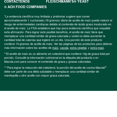
CONTÁCTENOS
FLEISCHMANN’S® YEAST
© ACH FOOD COMPANIES
*La evidencia científica muy limitada y preliminar sugiere que comer
aproximadamente 1 cucharada (16 gramos) diaria de aceite de maíz puede reducir el
riesgo de enfermedades cardíacas debido al contenido de ácido graso insaturado en
el aceite de maíz. La FDA establece que hay poca evidencia científica que respalde
esta afirmación. Para lograr este posible beneficio, el aceite de maíz tiene que
reemplazar una cantidad similar de grasa saturada y usted no debe aumentar la
cantidad total de calorías que ingiere en un día. Una porción de este producto
contiene 14 gramos de aceite de maíz. Ver las páginas de los productos para obtener
más información sobre los aceites de
maíz
,
canola
,
extra vegetal
, y
extra maíz
.
**El aceite de maíz es un alimento sin colesterol que contiene 14g de grasa total por
porción. Consulte la información nutricional en la etiqueta del producto o en
Mazola.com para conocer el contenido de grasa y grasas saturadas.
®
***Para lograr la reducción del colesterol, la porción del aceite de cocina Mazola
debe ser parte de una dieta saludable y reemplazar una cantidad similar de
mantequilla u otro aceite con mayor grasa saturada.