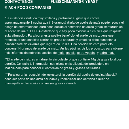
CONTÁCTENOS
FLEISCHMANN’S® YEAST
© ACH FOOD COMPANIES
*La evidencia científica muy limitada y preliminar sugiere que comer
aproximadamente 1 cucharada (16 gramos) diaria de aceite de maíz puede reducir el
riesgo de enfermedades cardíacas debido al contenido de ácido graso insaturado en
el aceite de maíz. La FDA establece que hay poca evidencia científica que respalde
esta afirmación. Para lograr este posible beneficio, el aceite de maíz tiene que
reemplazar una cantidad similar de grasa saturada y usted no debe aumentar la
cantidad total de calorías que ingiere en un día. Una porción de este producto
contiene 14 gramos de aceite de maíz. Ver las páginas de los productos para obtener
más información sobre los aceites de
maíz
,
canola
,
extra vegetal
, y
extra maíz
.
**El aceite de maíz es un alimento sin colesterol que contiene 14g de grasa total por
porción. Consulte la información nutricional en la etiqueta del producto o en
Mazola.com para conocer el contenido de grasa y grasas saturadas.
®
***Para lograr la reducción del colesterol, la porción del aceite de cocina Mazola
debe ser parte de una dieta saludable y reemplazar una cantidad similar de
mantequilla u otro aceite con mayor grasa saturada.