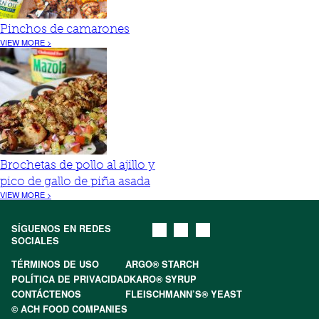
Pinchos de camarones
VIEW MORE >
Brochetas de pollo al ajillo y
pico de gallo de piña asada
VIEW MORE >
SÍGUENOS EN REDES
SOCIALES
TÉRMINOS DE USO
ARGO® STARCH
POLÍTICA DE PRIVACIDAD
KARO® SYRUP
CONTÁCTENOS
FLEISCHMANN’S® YEAST
© ACH FOOD COMPANIES