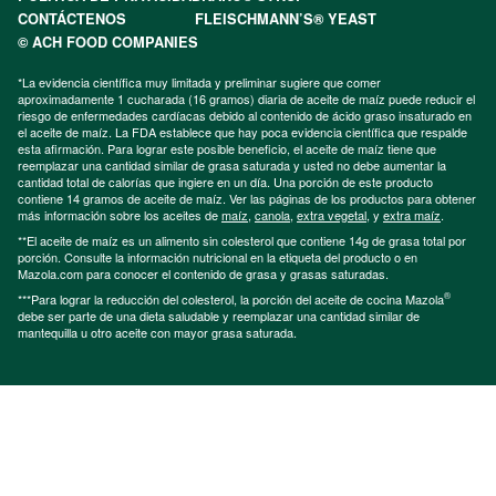
CONTÁCTENOS
FLEISCHMANN’S® YEAST
© ACH FOOD COMPANIES
*La evidencia científica muy limitada y preliminar sugiere que comer
aproximadamente 1 cucharada (16 gramos) diaria de aceite de maíz puede reducir el
riesgo de enfermedades cardíacas debido al contenido de ácido graso insaturado en
el aceite de maíz. La FDA establece que hay poca evidencia científica que respalde
esta afirmación. Para lograr este posible beneficio, el aceite de maíz tiene que
reemplazar una cantidad similar de grasa saturada y usted no debe aumentar la
cantidad total de calorías que ingiere en un día. Una porción de este producto
contiene 14 gramos de aceite de maíz. Ver las páginas de los productos para obtener
más información sobre los aceites de
maíz
,
canola
,
extra vegetal
, y
extra maíz
.
**El aceite de maíz es un alimento sin colesterol que contiene 14g de grasa total por
porción. Consulte la información nutricional en la etiqueta del producto o en
Mazola.com para conocer el contenido de grasa y grasas saturadas.
®
***Para lograr la reducción del colesterol, la porción del aceite de cocina Mazola
debe ser parte de una dieta saludable y reemplazar una cantidad similar de
mantequilla u otro aceite con mayor grasa saturada.