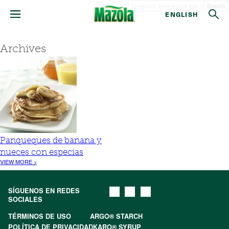
Search
ENGLISH
Archives
Panqueques de banana y
nueces con especias
VIEW MORE >
SÍGUENOS EN REDES
SOCIALES
TÉRMINOS DE USO
ARGO® STARCH
POLÍTICA DE PRIVACIDAD
KARO® SYRUP