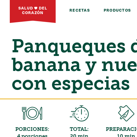
SALUD
DEL
RECETAS
PRODUCTOS
CORAZÓN
Panqueques 
banana y nue
con especias
PORCIONES:
TOTAL:
PREPARACI
4 porciones
20 min
10 min