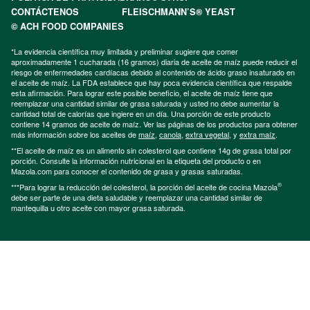
CONTÁCTENOS
FLEISCHMANN’S® YEAST
© ACH FOOD COMPANIES
*La evidencia científica muy limitada y preliminar sugiere que comer
aproximadamente 1 cucharada (16 gramos) diaria de aceite de maíz puede reducir el
riesgo de enfermedades cardíacas debido al contenido de ácido graso insaturado en
el aceite de maíz. La FDA establece que hay poca evidencia científica que respalde
esta afirmación. Para lograr este posible beneficio, el aceite de maíz tiene que
reemplazar una cantidad similar de grasa saturada y usted no debe aumentar la
cantidad total de calorías que ingiere en un día. Una porción de este producto
contiene 14 gramos de aceite de maíz. Ver las páginas de los productos para obtener
más información sobre los aceites de
maíz
,
canola
,
extra vegetal
, y
extra maíz
.
**El aceite de maíz es un alimento sin colesterol que contiene 14g de grasa total por
porción. Consulte la información nutricional en la etiqueta del producto o en
Mazola.com para conocer el contenido de grasa y grasas saturadas.
®
***Para lograr la reducción del colesterol, la porción del aceite de cocina Mazola
debe ser parte de una dieta saludable y reemplazar una cantidad similar de
mantequilla u otro aceite con mayor grasa saturada.