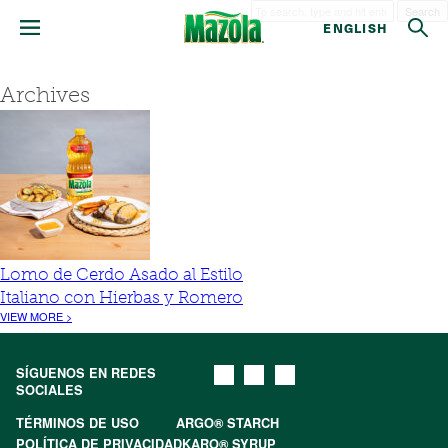
Search
ENGLISH
Archives
Lomo de Cerdo Asado al Estilo
Italiano con Hierbas y Romero
VIEW MORE >
SÍGUENOS EN REDES
SOCIALES
TÉRMINOS DE USO
ARGO® STARCH
POLÍTICA DE PRIVACIDAD
KARO® SYRUP