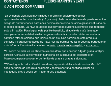
CONTÁCTENOS
FLEISCHMANN’S® YEAST
© ACH FOOD COMPANIES
*La evidencia científica muy limitada y preliminar sugiere que comer
aproximadamente 1 cucharada (16 gramos) diaria de aceite de maíz puede reducir el
riesgo de enfermedades cardíacas debido al contenido de ácido graso insaturado en
el aceite de maíz. La FDA establece que hay poca evidencia científica que respalde
esta afirmación. Para lograr este posible beneficio, el aceite de maíz tiene que
reemplazar una cantidad similar de grasa saturada y usted no debe aumentar la
cantidad total de calorías que ingiere en un día. Una porción de este producto
contiene 14 gramos de aceite de maíz. Ver las páginas de los productos para obtener
más información sobre los aceites de
maíz
,
canola
,
extra vegetal
, y
extra maíz
.
**El aceite de maíz es un alimento sin colesterol que contiene 14g de grasa total por
porción. Consulte la información nutricional en la etiqueta del producto o en
Mazola.com para conocer el contenido de grasa y grasas saturadas.
®
***Para lograr la reducción del colesterol, la porción del aceite de cocina Mazola
debe ser parte de una dieta saludable y reemplazar una cantidad similar de
mantequilla u otro aceite con mayor grasa saturada.