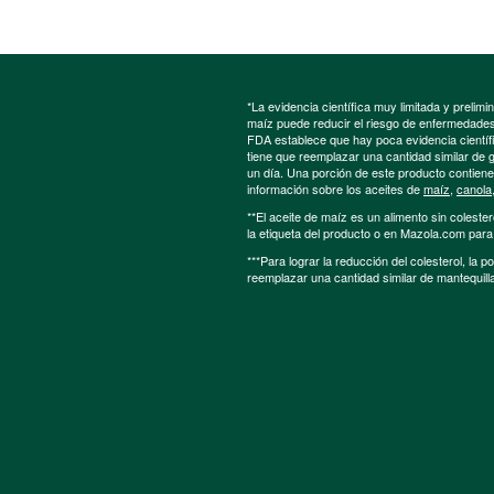
*La evidencia científica muy limitada y preli
maíz puede reducir el riesgo de enfermedades 
FDA establece que hay poca evidencia científic
tiene que reemplazar una cantidad similar de 
un día. Una porción de este producto contien
información sobre los aceites de
maíz
,
canola
**El aceite de maíz es un alimento sin colester
la etiqueta del producto o en Mazola.com par
***Para lograr la reducción del colesterol, la 
reemplazar una cantidad similar de mantequill