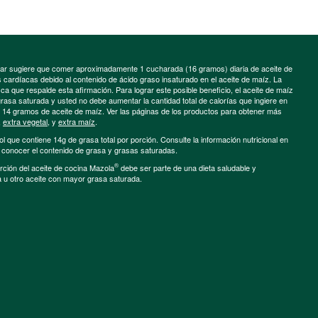
minar sugiere que comer aproximadamente 1 cucharada (16 gramos) diaria de aceite de
cardíacas debido al contenido de ácido graso insaturado en el aceite de maíz. La
a que respalde esta afirmación. Para lograr este posible beneficio, el aceite de maíz
grasa saturada y usted no debe aumentar la cantidad total de calorías que ingiere en
e 14 gramos de aceite de maíz. Ver las páginas de los productos para obtener más
,
extra vegetal
, y
extra maíz
.
ol que contiene 14g de grasa total por porción. Consulte la información nutricional en
a conocer el contenido de grasa y grasas saturadas.
®
porción del aceite de cocina Mazola
debe ser parte de una dieta saludable y
a u otro aceite con mayor grasa saturada.